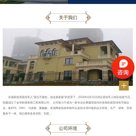
关于我们
在国家提倡退役军人“退伍不褪色，创业展新篇”的背景下，2016年4月21日四位退役军人响应祖国亏召，
组建成立了金华欧锋装饰工程有限公司。 公司致力于成为一家专业从事建筑室内外装饰的新型绿色节能企
业，集EPS、GRC、匀质板、聚氨酯、发泡陶瓷线条和构件以及防水背衬板的自主研发、生产、销售、安装
服务于一体。现已拥有多条切割、刮浆...
公司环境