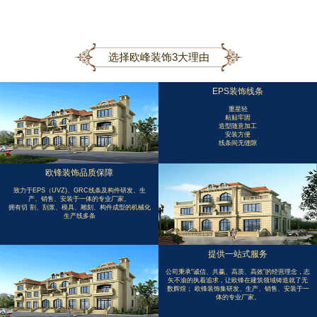
选择欧峰装饰3大理由
EPS装饰线条
重星轻
粘贴牢固
造型随意加工
安装方便
线条间无缝隙
欧锋装饰品质保障
致力于EPS（UVZ)、GRC线条及构件研发、生
产、销售、安装于一体的专业厂家。
拥有切 割、刮浆、模具、雕刻、构件成型的机械化
生产线多条
提供一站式服务
公司秉承“诚信、共赢、高质、高效”的经营理念，志
矢不渝的执着追求，让欧锋在建筑领域铸造就了无
数辉煌； 欧锋装饰集研发、生产、销售、安装于一
体的专业厂家。