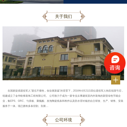
关于我们
在国家提倡退役军人“退伍不褪色，创业展新篇”的背景下，2016年4月21日四位退役军人响应祖国亏召，
组建成立了金华欧锋装饰工程有限公司。 公司致力于成为一家专业从事建筑室内外装饰的新型绿色节能企
业，集EPS、GRC、匀质板、聚氨酯、发泡陶瓷线条和构件以及防水背衬板的自主研发、生产、销售、安装
服务于一体。现已拥有多条切割、刮浆...
公司环境