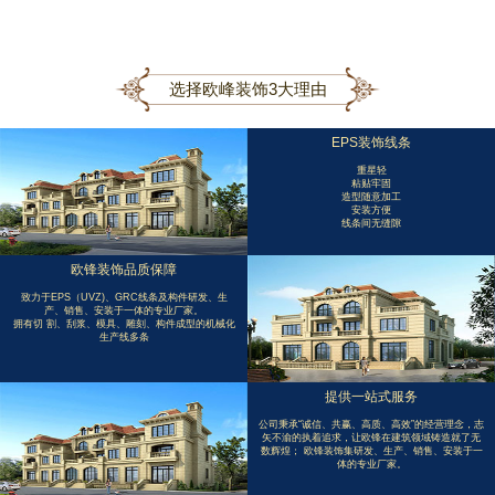
选择欧峰装饰3大理由
EPS装饰线条
重星轻
粘贴牢固
造型随意加工
安装方便
线条间无缝隙
欧锋装饰品质保障
致力于EPS（UVZ)、GRC线条及构件研发、生
产、销售、安装于一体的专业厂家。
拥有切 割、刮浆、模具、雕刻、构件成型的机械化
生产线多条
提供一站式服务
公司秉承“诚信、共赢、高质、高效”的经营理念，志
矢不渝的执着追求，让欧锋在建筑领域铸造就了无
数辉煌； 欧锋装饰集研发、生产、销售、安装于一
体的专业厂家。