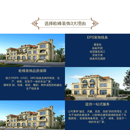
选择欧峰装饰3大理由
EPS装饰线条
重星轻
粘贴牢固
造型随意加工
安装方便
线条间无缝隙
欧锋装饰品质保障
致力于EPS（UVZ)、GRC线条及构件研发、生
产、销售、安装于一体的专业厂家。
拥有切 割、刮浆、模具、雕刻、构件成型的机械化
生产线多条
提供一站式服务
公司秉承“诚信、共赢、高质、高效”的经营理念，志
矢不渝的执着追求，让欧锋在建筑领域铸造就了无
数辉煌； 欧锋装饰集研发、生产、销售、安装于一
体的专业厂家。