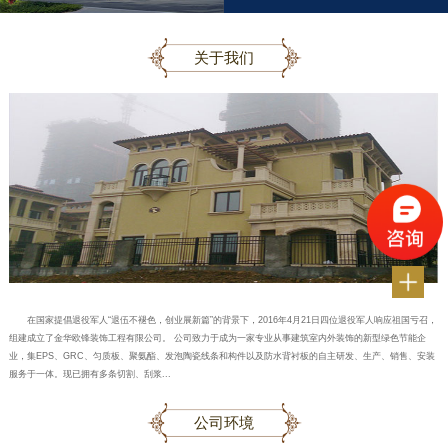
关于我们
在国家提倡退役军人“退伍不褪色，创业展新篇”的背景下，2016年4月21日四位退役军人响应祖国亏召，
组建成立了金华欧锋装饰工程有限公司。 公司致力于成为一家专业从事建筑室内外装饰的新型绿色节能企
业，集EPS、GRC、匀质板、聚氨酯、发泡陶瓷线条和构件以及防水背衬板的自主研发、生产、销售、安装
服务于一体。现已拥有多条切割、刮浆...
公司环境