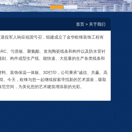
1
2
首页
> 关于我们
四位退役军人响应祖国亏召，组建成立了金华欧锋装饰工程有
RC、匀质板、聚氨酯、发泡陶瓷线条和构件以及防水背衬
雕刻、构件成型生产线、能快速、大批量的生产各类线条和
、装饰保温一体板、3D打印，公司秉承“诚信、共赢、高
辉煌。今天，欧锋与您一起继续探索寻找新的艺术源泉，吸取
典范空间，为美化您的艺术建筑增添新的光彩。