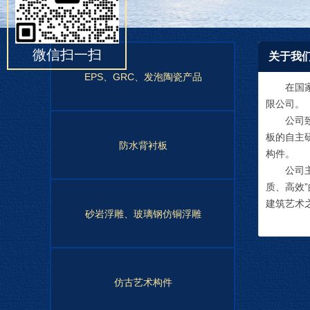
微信扫一扫
关于我
EPS、GRC、发泡陶瓷产品
在国家提
限公司。
公司致力
板的自主
防水背衬板
构件。
公司主营
质、高效
建筑艺术
砂岩浮雕、玻璃钢仿铜浮雕
仿古艺术构件