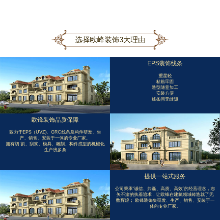
选择欧峰装饰3大理由
EPS装饰线条
重星轻
粘贴牢固
造型随意加工
安装方便
线条间无缝隙
欧锋装饰品质保障
致力于EPS（UVZ)、GRC线条及构件研发、生
产、销售、安装于一体的专业厂家。
拥有切 割、刮浆、模具、雕刻、构件成型的机械化
生产线多条
提供一站式服务
公司秉承“诚信、共赢、高质、高效”的经营理念，志
矢不渝的执着追求，让欧锋在建筑领域铸造就了无
数辉煌； 欧锋装饰集研发、生产、销售、安装于一
体的专业厂家。