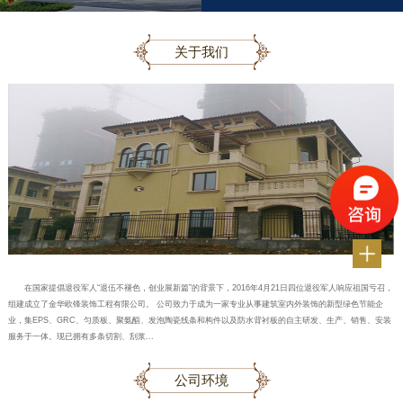
关于我们
在国家提倡退役军人“退伍不褪色，创业展新篇”的背景下，2016年4月21日四位退役军人响应祖国亏召，
组建成立了金华欧锋装饰工程有限公司。 公司致力于成为一家专业从事建筑室内外装饰的新型绿色节能企
业，集EPS、GRC、匀质板、聚氨酯、发泡陶瓷线条和构件以及防水背衬板的自主研发、生产、销售、安装
服务于一体。现已拥有多条切割、刮浆...
公司环境