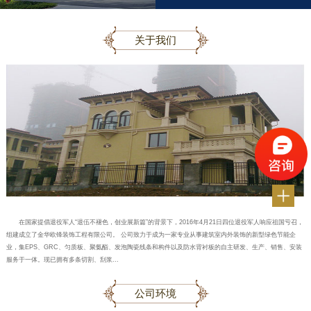
关于我们
在国家提倡退役军人“退伍不褪色，创业展新篇”的背景下，2016年4月21日四位退役军人响应祖国亏召，
组建成立了金华欧锋装饰工程有限公司。 公司致力于成为一家专业从事建筑室内外装饰的新型绿色节能企
业，集EPS、GRC、匀质板、聚氨酯、发泡陶瓷线条和构件以及防水背衬板的自主研发、生产、销售、安装
服务于一体。现已拥有多条切割、刮浆...
公司环境