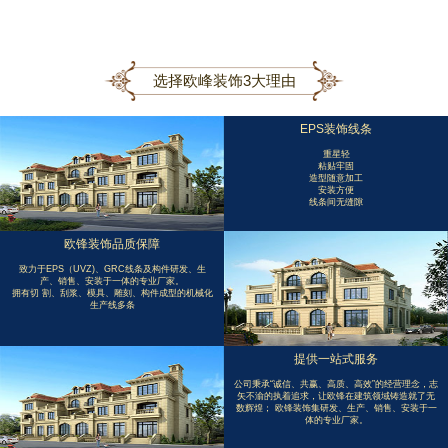
选择欧峰装饰3大理由
EPS装饰线条
重星轻
粘贴牢固
造型随意加工
安装方便
线条间无缝隙
欧锋装饰品质保障
致力于EPS（UVZ)、GRC线条及构件研发、生
产、销售、安装于一体的专业厂家。
拥有切 割、刮浆、模具、雕刻、构件成型的机械化
生产线多条
提供一站式服务
公司秉承“诚信、共赢、高质、高效”的经营理念，志
矢不渝的执着追求，让欧锋在建筑领域铸造就了无
数辉煌； 欧锋装饰集研发、生产、销售、安装于一
体的专业厂家。