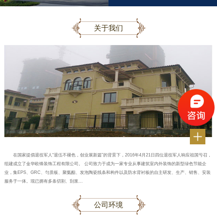
关于我们
在国家提倡退役军人“退伍不褪色，创业展新篇”的背景下，2016年4月21日四位退役军人响应祖国亏召，
组建成立了金华欧锋装饰工程有限公司。 公司致力于成为一家专业从事建筑室内外装饰的新型绿色节能企
业，集EPS、GRC、匀质板、聚氨酯、发泡陶瓷线条和构件以及防水背衬板的自主研发、生产、销售、安装
服务于一体。现已拥有多条切割、刮浆...
公司环境