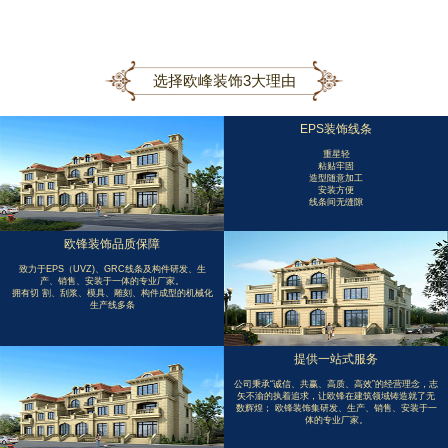
选择欧峰装饰3大理由
EPS装饰线条
重星轻
粘贴牢固
造型随意加工
安装方便
线条间无缝隙
欧锋装饰品质保障
致力于EPS（UVZ)、GRC线条及构件研发、生
产、销售、安装于一体的专业厂家。
拥有切 割、刮浆、模具、雕刻、构件成型的机械化
生产线多条
提供一站式服务
公司秉承“诚信、共赢、高质、高效”的经营理念，志
矢不渝的执着追求，让欧锋在建筑领域铸造就了无
数辉煌； 欧锋装饰集研发、生产、销售、安装于一
体的专业厂家。