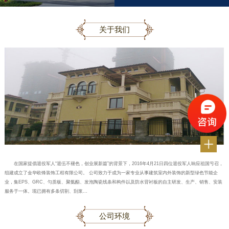
关于我们
在国家提倡退役军人“退伍不褪色，创业展新篇”的背景下，2016年4月21日四位退役军人响应祖国亏召，
组建成立了金华欧锋装饰工程有限公司。 公司致力于成为一家专业从事建筑室内外装饰的新型绿色节能企
业，集EPS、GRC、匀质板、聚氨酯、发泡陶瓷线条和构件以及防水背衬板的自主研发、生产、销售、安装
服务于一体。现已拥有多条切割、刮浆...
公司环境