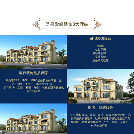
选择欧峰装饰3大理由
EPS装饰线条
重星轻
粘贴牢固
造型随意加工
安装方便
线条间无缝隙
欧锋装饰品质保障
致力于EPS（UVZ)、GRC线条及构件研发、生
产、销售、安装于一体的专业厂家。
拥有切 割、刮浆、模具、雕刻、构件成型的机械化
生产线多条
提供一站式服务
公司秉承“诚信、共赢、高质、高效”的经营理念，志
矢不渝的执着追求，让欧锋在建筑领域铸造就了无
数辉煌； 欧锋装饰集研发、生产、销售、安装于一
体的专业厂家。