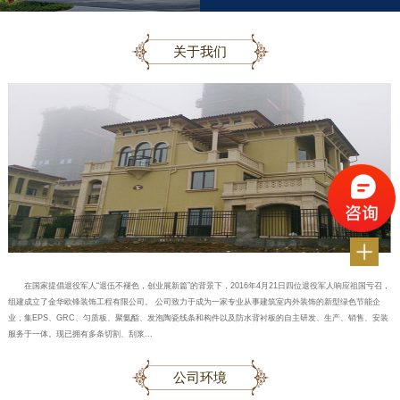
关于我们
在国家提倡退役军人“退伍不褪色，创业展新篇”的背景下，2016年4月21日四位退役军人响应祖国亏召，
组建成立了金华欧锋装饰工程有限公司。 公司致力于成为一家专业从事建筑室内外装饰的新型绿色节能企
业，集EPS、GRC、匀质板、聚氨酯、发泡陶瓷线条和构件以及防水背衬板的自主研发、生产、销售、安装
服务于一体。现已拥有多条切割、刮浆...
公司环境