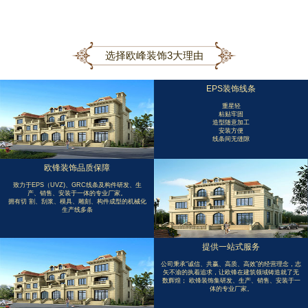
选择欧峰装饰3大理由
EPS装饰线条
重星轻
粘贴牢固
造型随意加工
安装方便
线条间无缝隙
欧锋装饰品质保障
致力于EPS（UVZ)、GRC线条及构件研发、生
产、销售、安装于一体的专业厂家。
拥有切 割、刮浆、模具、雕刻、构件成型的机械化
生产线多条
提供一站式服务
公司秉承“诚信、共赢、高质、高效”的经营理念，志
矢不渝的执着追求，让欧锋在建筑领域铸造就了无
数辉煌； 欧锋装饰集研发、生产、销售、安装于一
体的专业厂家。