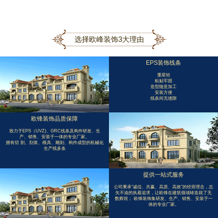
选择欧峰装饰3大理由
EPS装饰线条
重星轻
粘贴牢固
造型随意加工
安装方便
线条间无缝隙
欧锋装饰品质保障
致力于EPS（UVZ)、GRC线条及构件研发、生
产、销售、安装于一体的专业厂家。
拥有切 割、刮浆、模具、雕刻、构件成型的机械化
生产线多条
提供一站式服务
公司秉承“诚信、共赢、高质、高效”的经营理念，志
矢不渝的执着追求，让欧锋在建筑领域铸造就了无
数辉煌； 欧锋装饰集研发、生产、销售、安装于一
体的专业厂家。