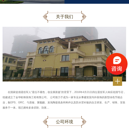
关于我们
在国家提倡退役军人“退伍不褪色，创业展新篇”的背景下，2016年4月21日四位退役军人响应祖国亏召，
组建成立了金华欧锋装饰工程有限公司。 公司致力于成为一家专业从事建筑室内外装饰的新型绿色节能企
业，集EPS、GRC、匀质板、聚氨酯、发泡陶瓷线条和构件以及防水背衬板的自主研发、生产、销售、安装
服务于一体。现已拥有多条切割、刮浆...
公司环境