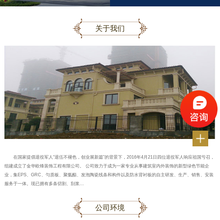
关于我们
在国家提倡退役军人“退伍不褪色，创业展新篇”的背景下，2016年4月21日四位退役军人响应祖国亏召，
组建成立了金华欧锋装饰工程有限公司。 公司致力于成为一家专业从事建筑室内外装饰的新型绿色节能企
业，集EPS、GRC、匀质板、聚氨酯、发泡陶瓷线条和构件以及防水背衬板的自主研发、生产、销售、安装
服务于一体。现已拥有多条切割、刮浆...
公司环境