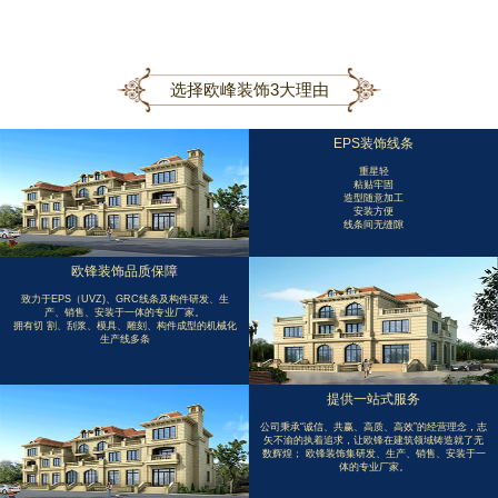
选择欧峰装饰3大理由
EPS装饰线条
重星轻
粘贴牢固
造型随意加工
安装方便
线条间无缝隙
欧锋装饰品质保障
致力于EPS（UVZ)、GRC线条及构件研发、生
产、销售、安装于一体的专业厂家。
拥有切 割、刮浆、模具、雕刻、构件成型的机械化
生产线多条
提供一站式服务
公司秉承“诚信、共赢、高质、高效”的经营理念，志
矢不渝的执着追求，让欧锋在建筑领域铸造就了无
数辉煌； 欧锋装饰集研发、生产、销售、安装于一
体的专业厂家。