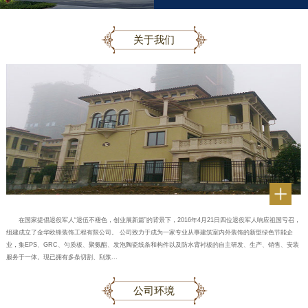
关于我们
在国家提倡退役军人“退伍不褪色，创业展新篇”的背景下，2016年4月21日四位退役军人响应祖国亏召，
组建成立了金华欧锋装饰工程有限公司。 公司致力于成为一家专业从事建筑室内外装饰的新型绿色节能企
业，集EPS、GRC、匀质板、聚氨酯、发泡陶瓷线条和构件以及防水背衬板的自主研发、生产、销售、安装
服务于一体。现已拥有多条切割、刮浆...
公司环境