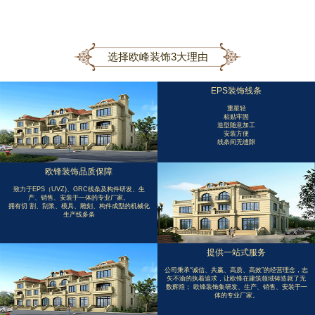
选择欧峰装饰3大理由
EPS装饰线条
重星轻
粘贴牢固
造型随意加工
安装方便
线条间无缝隙
欧锋装饰品质保障
致力于EPS（UVZ)、GRC线条及构件研发、生
产、销售、安装于一体的专业厂家。
拥有切 割、刮浆、模具、雕刻、构件成型的机械化
生产线多条
提供一站式服务
公司秉承“诚信、共赢、高质、高效”的经营理念，志
矢不渝的执着追求，让欧锋在建筑领域铸造就了无
数辉煌； 欧锋装饰集研发、生产、销售、安装于一
体的专业厂家。